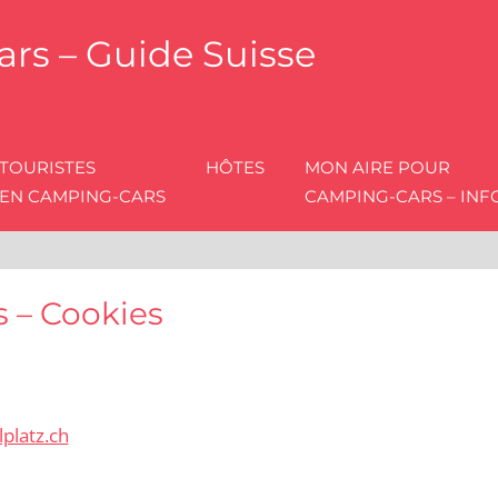
rs – Guide Suisse
TOURISTES
HÔTES
MON AIRE POUR
EN CAMPING-CARS
CAMPING-CARS – IN
 – Cookies
platz.ch