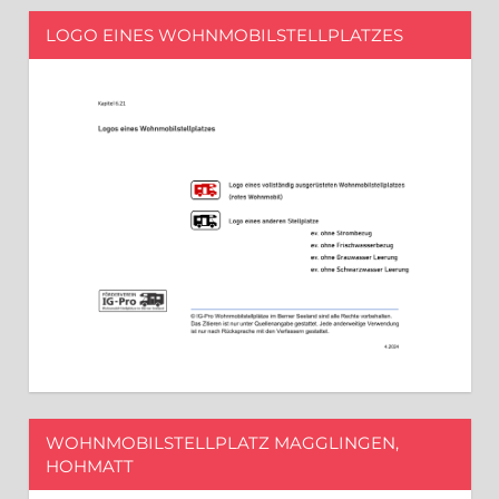
LOGO EINES WOHNMOBILSTELLPLATZES
WOHNMOBILSTELLPLATZ MAGGLINGEN,
HOHMATT