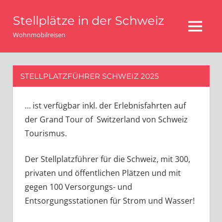
Zum
Stellplätze in der Schweiz
Inhalt
MENU
springen
Wohnmobilreisen
STELLPLATZFÜHRER SCHWEIZ 2025
… ist verfügbar inkl. der Erlebnisfahrten auf
der Grand Tour of Switzerland von Schweiz
Tourismus.
Der Stellplatzführer für die Schweiz, mit 300,
privaten und öffentlichen Plätzen und mit
gegen 100 Versorgungs- und
Entsorgungsstationen für Strom und Wasser!