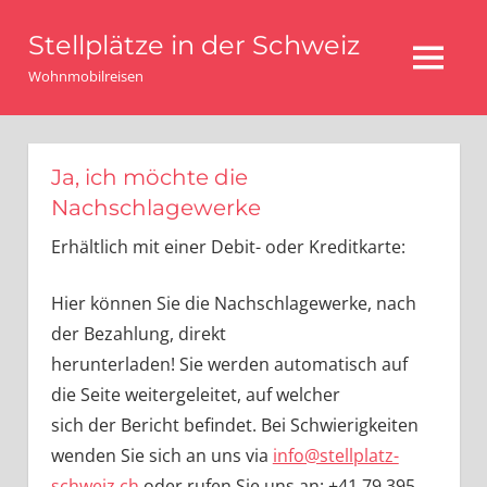
Zum
Stellplätze in der Schweiz
Inhalt
MENU
springen
Wohnmobilreisen
Ja, ich möchte die
Nachschlagewerke
Erhältlich mit einer Debit- oder Kreditkarte:
Hier können Sie die Nachschlagewerke, nach
der Bezahlung, direkt
herunterladen! Sie werden automatisch auf
die Seite weitergeleitet, auf welcher
sich der Bericht befindet. Bei Schwierigkeiten
wenden Sie sich an uns via
info@stellplatz-
schweiz.ch
oder rufen Sie uns an: +41 79 395